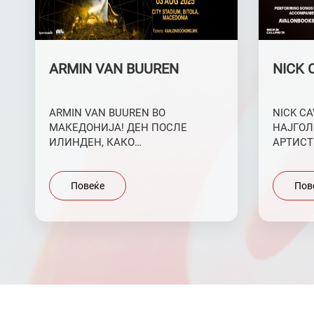
ARMIN VAN BUUREN
NICK 
ARMIN VAN BUUREN ВО
NICK CA
МАКЕДОНИЈА! ДЕН ПОСЛЕ
НАЈГОЛ
ИЛИНДЕН, КАКО
АРТИСТ
НАЈСПЕКТАКУЛАРЕН МУЗИЧКИ
ДОАЃА 
НАСТАН ОВА ЛЕТО ВО НАШАТА
CALLING
ЗЕМЈА!
Повеќе
Пов