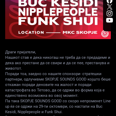
Драги пријатели,
Нашиот став е дека никогаш не треба да се предадеме и
дека ако престане да се свири и да се пее, престанува и
животот.
Поради тоа, заедно со нашите спонзори- стратешки
партнери, одлучивме SKOPJE SOUNDS GOOD којшто беше
откажан поради деновите на жалост и поради
катастрофата во Тетово, да се одржи во форма која е
единствено возможна во овој момент.
Па така SKOPJE SOUNDS GOOD со скоро непроменет Line
up ќе се одржи на 29-ти октомври, со настапи на Buc
Kesidi, Nipplepeople и Funk Shui.